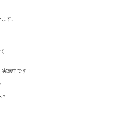
います。
して
』実施中です！
い！
か？