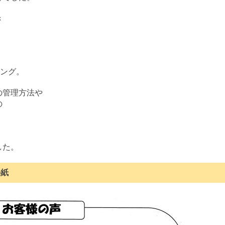
き
リング。
の管理方法や
の
した。
手紙